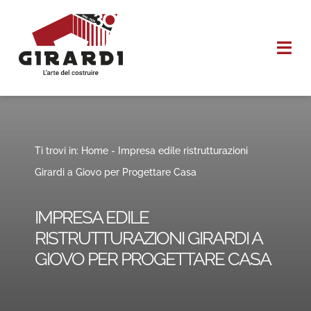
Salta
al
Togg
contenuto
Navi
HOME
CHI SIAMO
Ti trovi in:
Home
-
Impresa edile ristrutturazioni
Girardi a Giovo per Progettare Casa
I NOSTRI SERVIZI
IMPRESA EDILE
REALIZZAZIONI
RISTRUTTURAZIONI GIRARDI A
GIOVO PER PROGETTARE CASA
CONTATTI