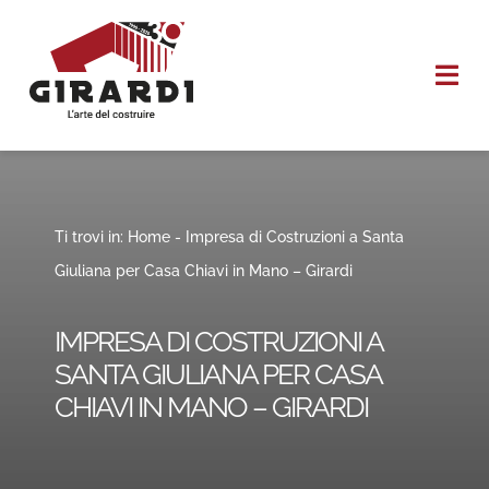
Salta
al
Togg
contenuto
Navi
HOME
CHI SIAMO
Ti trovi in:
Home
-
Impresa di Costruzioni a Santa
Giuliana per Casa Chiavi in Mano – Girardi
I NOSTRI SERVIZI
IMPRESA DI COSTRUZIONI A
REALIZZAZIONI
SANTA GIULIANA PER CASA
CHIAVI IN MANO – GIRARDI
CONTATTI