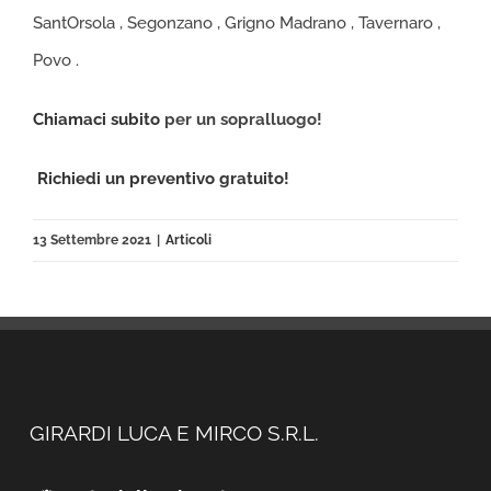
SantOrsola , Segonzano , Grigno Madrano , Tavernaro ,
Povo .
Chiamaci subito
per un sopralluogo!
Richiedi un preventivo gratuito!
13 Settembre 2021
|
Articoli
GIRARDI LUCA E MIRCO S.R.L.