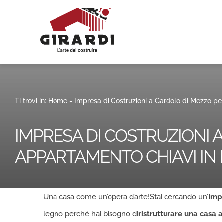
Salta
al
contenuto
Ti trovi in:
Home
-
Impresa di
Costruzioni
a Gardolo di Mezzo per
IMPRESA DI COSTRUZIONI 
APPARTAMENTO CHIAVI IN 
Una casa come un’opera d’arte!Stai cercando un’
Imp
legno perché hai bisogno di
ristrutturare una casa 