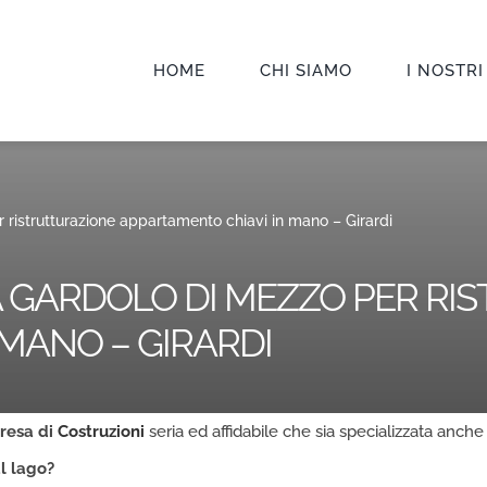
HOME
CHI SIAMO
I NOSTRI
 ristrutturazione appartamento chiavi in mano – Girardi
A GARDOLO DI MEZZO PER R
MANO – GIRARDI
resa di
Costruzioni
seria ed affidabile che sia specializzata anche n
al lago
?