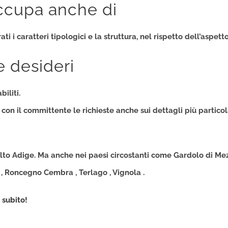
occupa anche di
 i caratteri tipologici e la struttura, nel rispetto dell’aspetto
e desideri
iliti.
on il committente le richieste anche sui dettagli più partico
lto Adige
. Ma anche nei paesi circostanti come Gardolo di Mezzo
 , Roncegno Cembra , Terlago , Vignola .
 subito!