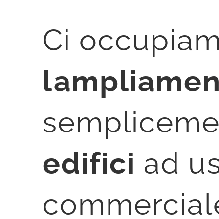
Ci occupiam
lampliamen
sempliceme
edifici
ad us
commerciale 