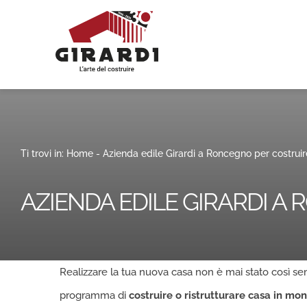
Salta
al
contenuto
Ti trovi in:
Home
-
Azienda edile Girardi a Roncegno per costruire
AZIENDA EDILE GIRARDI A
Realizzare la tua nuova casa non è mai stato così se
programma di
costruire o ristrutturare casa in mo