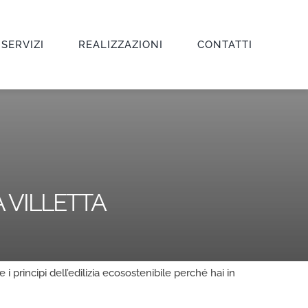
 SERVIZI
REALIZZAZIONI
CONTATTI
 VILLETTA
e i principi dell’edilizia ecosostenibile perché hai in