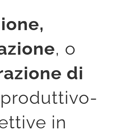
zione
,
azione
, o
razione di
 produttivo-
ttive in