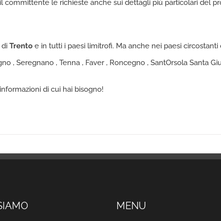
 committente le richieste anche sui dettagli più particolari del 
 di
Trento
e in tutti i paesi limitrofi. Ma anche nei paesi circost
o , Seregnano , Tenna , Faver , Roncegno , SantOrsola Santa Giuli
 informazioni di cui hai bisogno!
SIAMO
MENU