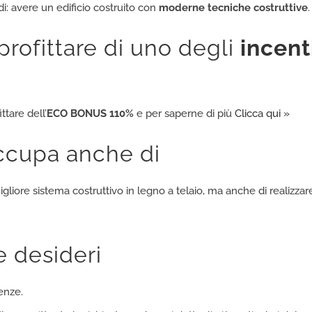
i: avere un edificio costruito con
moderne tecniche costruttive
.
rofittare di uno degli
incenti
ttare dell’
ECO BONUS 110%
e per saperne di più
Clicca qui »
occupa anche di
igliore sistema costruttivo in legno a telaio, ma anche di realizza
e desideri
enze.