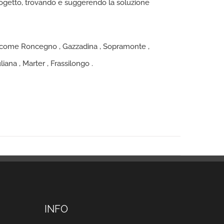
progetto, trovando e suggerendo la soluzione
anti come Roncegno , Gazzadina , Sopramonte ,
ana , Marter , Frassilongo .
INFO