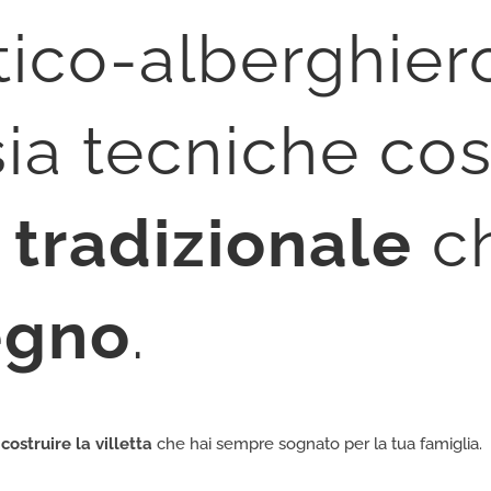
tico-alberghier
sia tecniche cos
 tradizionale
c
legno
.
r
costruire la villetta
che hai sempre sognato per la tua famiglia.