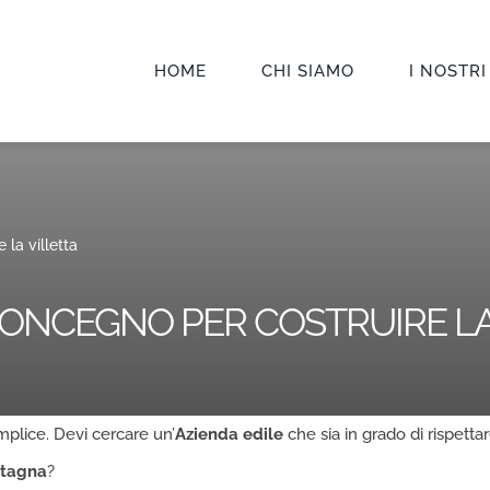
HOME
CHI SIAMO
I NOSTRI
 la villetta
 RONCEGNO PER COSTRUIRE LA
mplice. Devi cercare un’
Azienda edile
che sia in grado di rispettar
ntagna
?