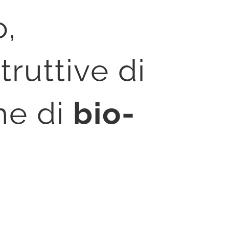
o,
truttive di
he di
bio-