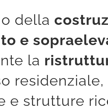
o della
costru
to e sopraelev
nte la
ristruttu
o residenziale,
e strutture rice