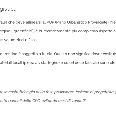
istica
) che deve allinearsi al PUP (Piano Urbanistico Provinciale). Nel
gine (“greenfield”) è burocraticamente più complesso rispetto al
 volumetrici e fiscali.
orio trentino è soggetto a tutela. Questo non significa dover costrui
ateriali locali (pietra a vista, legno) e colori delle facciate sono e
mpresa costruttrice già nella fase preliminare, insieme al progettist
tta i vincoli della CPC, evitando mesi di varianti.”