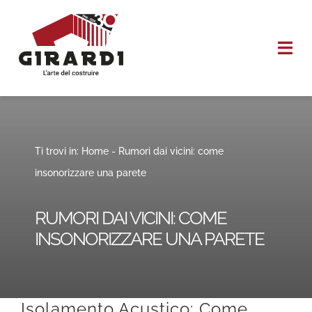
Salta
al
Togg
contenuto
Navi
HOME
CHI SIAMO
Ti trovi in:
Home
-
Rumori dai vicini: come
insonorizzare una parete
I NOSTRI SERVIZI
RUMORI DAI VICINI: COME
REALIZZAZIONI
INSONORIZZARE UNA PARETE
CONTATTI
Isolamento Acustico: Come