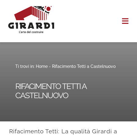
Salta
al
Togg
contenuto
Navi
HOME
CHI SIAMO
Ti trovi in:
Home
-
Rifacimento Tetti a Castelnuovo
I NOSTRI SERVIZI
RIFACIMENTO TETTI A
CASTELNUOVO
REALIZZAZIONI
CONTATTI
Rifacimento Tetti: La qualità Girardi a