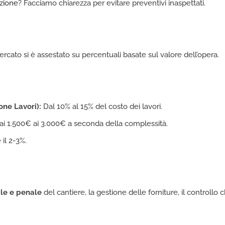
azione
? Facciamo chiarezza per evitare preventivi inaspettati.
ercato si è assestato su percentuali basate sul valore dell’opera.
one Lavori):
Dal 10% al 15% del costo dei lavori.
dai 1.500€ ai 3.000€ a seconda della complessità.
il 2-3%.
ile e penale
del cantiere, la gestione delle forniture, il controllo c