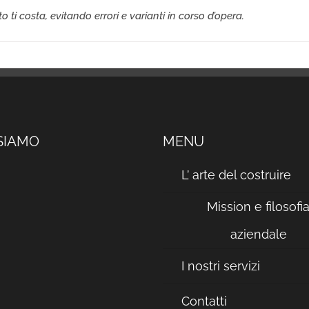
 ti costa, evitando errori e varianti in corso d’opera.
SIAMO
MENU
L’ arte del costruire
Mission e filosofi
aziendale
I nostri servizi
Contatti