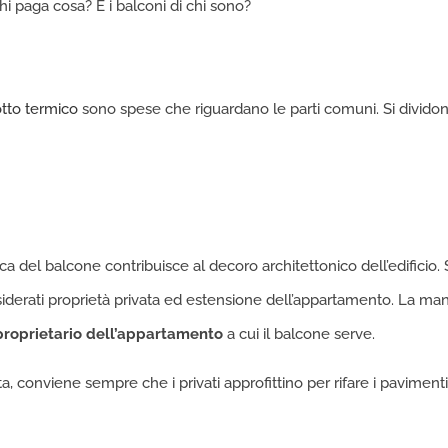
Chi paga cosa? E i balconi di chi sono?
tto termico
sono spese che riguardano le parti comuni. Si divido
a del balcone contribuisce al decoro architettonico dell’edificio. Sp
derati proprietà privata ed estensione dell’appartamento. La manut
proprietario dell’appartamento
a cui il balcone serve.
a, conviene sempre che i privati approfittino per rifare i pavimenti