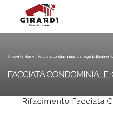
Salta
al
contenuto
Ti trovi in:
Home
-
Facciata condominiale: chi paga il rifaciment
FACCIATA CONDOMINIALE: C
Rifacimento Facciata C