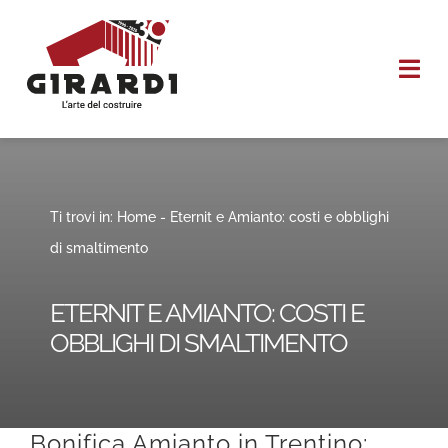
Salta
al
Togg
contenuto
Navi
HOME
CHI SIAMO
Ti trovi in:
Home
-
Eternit e Amianto: costi e obblighi
di smaltimento
I NOSTRI SERVIZI
ETERNIT E AMIANTO: COSTI E
REALIZZAZIONI
OBBLIGHI DI SMALTIMENTO
CONTATTI
Bonifica Amianto in Trentino: