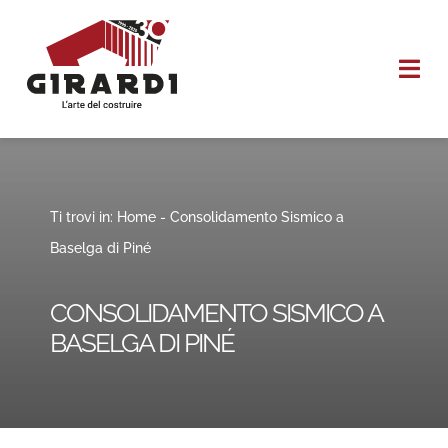
Salta
al
Togg
contenuto
Navi
HOME
CHI SIAMO
Ti trovi in:
Home
-
Consolidamento Sismico a
Baselga di Piné
I NOSTRI SERVIZI
CONSOLIDAMENTO SISMICO A
REALIZZAZIONI
BASELGA DI PINÉ
CONTATTI