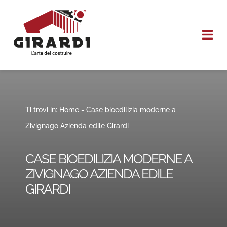
Salta
al
Togg
contenuto
Navi
HOME
CHI SIAMO
Ti trovi in:
Home
-
Case bioedilizia moderne a
Zivignago Azienda edile Girardi
I NOSTRI SERVIZI
CASE BIOEDILIZIA MODERNE A
REALIZZAZIONI
ZIVIGNAGO AZIENDA EDILE
GIRARDI
CONTATTI