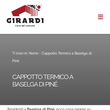
Salta
al
Togg
contenuto
Navi
HOME
CHI SIAMO
Ti trovi in:
Home
-
Cappotto Termico
a Baselga di
Piné
I NOSTRI SERVIZI
CAPPOTTO TERMICO A
REALIZZAZIONI
BASELGA DI PINÉ
CONTATTI
Residenti a
Baselga di Piné
: ecco cosa sapere su