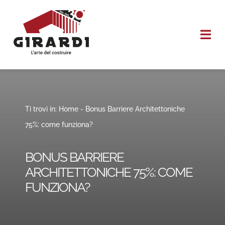
Salta
al
Togg
contenuto
Navi
HOME
CHI SIAMO
Ti trovi in:
Home
-
Bonus Barriere Architettoniche
75%: come funziona?
I NOSTRI SERVIZI
BONUS BARRIERE
REALIZZAZIONI
ARCHITETTONICHE 75%: COME
FUNZIONA?
CONTATTI