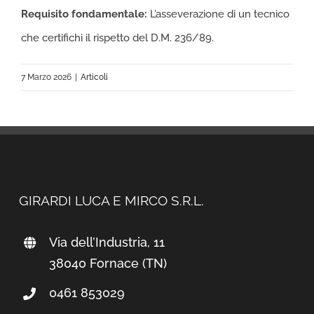
Requisito fondamentale:
L’asseverazione di un tecnico
che certifichi il rispetto del D.M. 236/89.
7 Marzo 2026
|
Articoli
GIRARDI LUCA E MIRCO S.R.L.
Via dell’Industria, 11
38040 Fornace (TN)
0461 853029