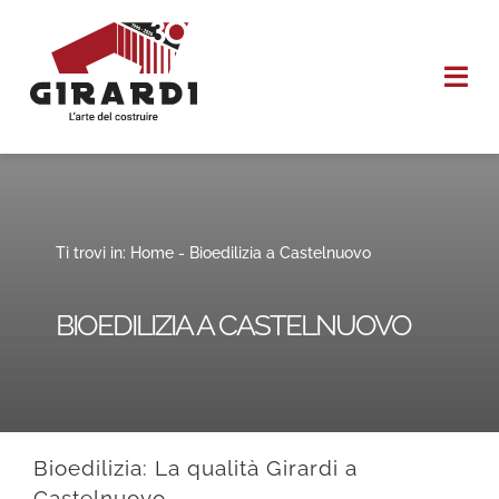
Salta
al
Togg
contenuto
Navi
HOME
CHI SIAMO
Ti trovi in:
Home
-
Bioedilizia a Castelnuovo
I NOSTRI SERVIZI
BIOEDILIZIA A CASTELNUOVO
REALIZZAZIONI
CONTATTI
Bioedilizia: La qualità Girardi a
Castelnuovo